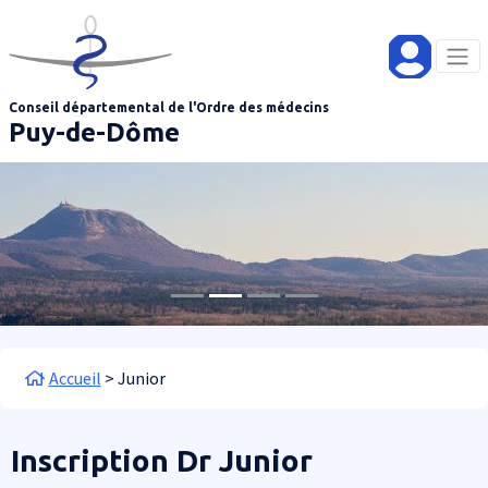
Aller au contenu principal
Panneau de gestion des cookies
Conseil départemental de l'Ordre des médecins
Puy-de-Dôme
Fil d'Ariane
Accueil
Junior
Inscription Dr Junior