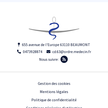
655 avenue de l'Europe 63110 BEAUMONT
0473928874
cd.63@ordre.medecin.fr
Nous suivre :
Footer
Gestion des cookies
Mentions légales
Politique de confidentialité