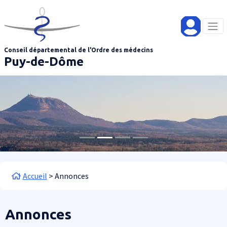
Aller au contenu principal
Panneau de gestion des cookies
Conseil départemental de l'Ordre des médecins
Puy-de-Dôme
Fil d'Ariane
Accueil
Annonces
Annonces